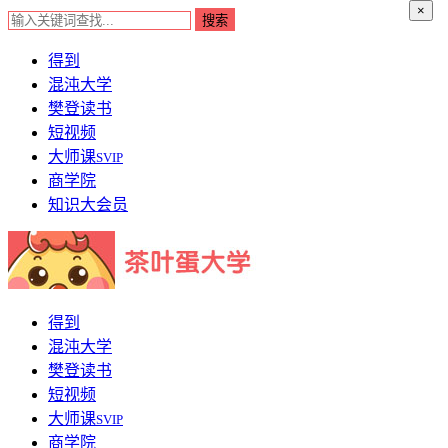
×
得到
混沌大学
樊登读书
短视频
大师课
SVIP
商学院
知识大会员
得到
混沌大学
樊登读书
短视频
大师课
SVIP
商学院