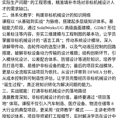
实际生产问题” 的工程思维，精准填补市场对非标机械设计人
才的需求缺口。
二、体系化教学：构建非标机械设计的知识网络
课程以 “从基础到实战” 为脉络，搭建起多层级知识体系。基
础能力阶段，通过 SolidWorks/UG 高级曲面建模、GD&T 形位
公差标注等内容，夯实三维建模与工程制图的基本功，让学员
掌握非标机械设计的 “语言工具”；传动系统设计模块，深入
讲解带传动、齿轮传动的选型计算，以及气动液压控制的回路
搭建，破解非标设备动力传输的设计难题；结构创新环节，引
入模块化设计、公差配合体系、防错设计等进阶知识，培养学
员打造可靠、易维护非标设备的能力；最后的项目实战模块，
更是以全流程实战项目为依托，从设计评审到 DFMEA 分析，
从成本控制到可制造性评估，让学员完整经历非标机械设计的
“诞生过程”，真正将知识转化为解决问题的能力。
三、实战赋能：打通非标机械设计的落地路径
清晨教育深知，非标机械设计的价值，最终要通过 “项目落
地” 体现。课程不仅引入汽车制造、医疗设备、物流仓储等 8
大行业的典型项目，更采用 “双师教学” 模式 —— 主讲老师传
授知识体系，项目导师紧盯工程细节，实时解决学员在设计中