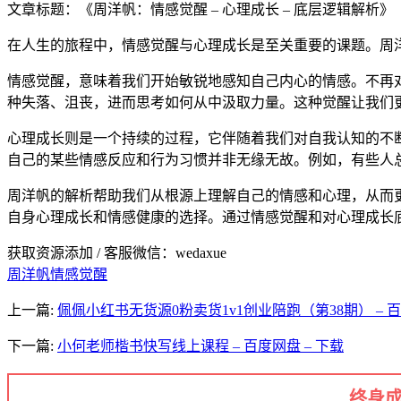
文章标题：《周洋帆：情感觉醒 – 心理成长 – 底层逻辑解析》
在人生的旅程中，情感觉醒与心理成长是至关重要的课题。周洋帆
情感觉醒，意味着我们开始敏锐地感知自己内心的情感。不再
种失落、沮丧，进而思考如何从中汲取力量。这种觉醒让我们
心理成长则是一个持续的过程，它伴随着我们对自我认知的不
自己的某些情感反应和行为习惯并非无缘无故。例如，有些人
周洋帆的解析帮助我们从根源上理解自己的情感和心理，从而
自身心理成长和情感健康的选择。通过情感觉醒和对心理成长
获取资源添加 / 客服微信：wedaxue
周洋帆
情感觉醒
上一篇:
佩佩小红书无货源0粉卖货1v1创业陪跑（第38期） – 百
下一篇:
小何老师楷书快写线上课程 – 百度网盘 – 下载
终身成