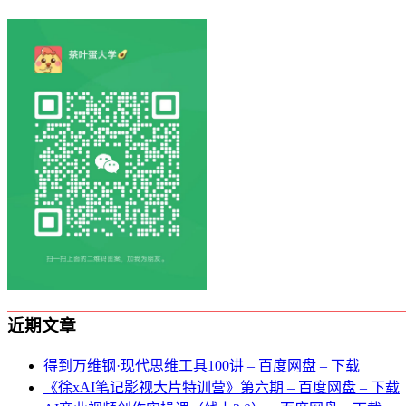
近期文章
得到万维钢·现代思维⼯具100讲 – 百度网盘 – 下载
《徐xAI笔记影视大片特训营》第六期 – 百度网盘 – 下载