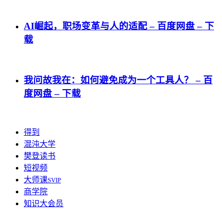
AI崛起，职场变革与人的适配 – 百度网盘 – 下
载
我问故我在：如何避免成为一个工具人？ – 百
度网盘 – 下载
得到
混沌大学
樊登读书
短视频
大师课
SVIP
商学院
知识大会员