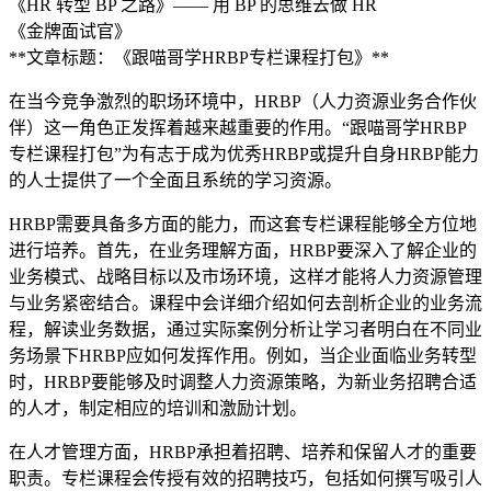
《HR 转型 BP 之路》—— 用 BP 的思维去做 HR
《金牌面试官》
**文章标题：《跟喵哥学HRBP专栏课程打包》**
在当今竞争激烈的职场环境中，HRBP（人力资源业务合作伙
伴）这一角色正发挥着越来越重要的作用。“跟喵哥学HRBP
专栏课程打包”为有志于成为优秀HRBP或提升自身HRBP能力
的人士提供了一个全面且系统的学习资源。
HRBP需要具备多方面的能力，而这套专栏课程能够全方位地
进行培养。首先，在业务理解方面，HRBP要深入了解企业的
业务模式、战略目标以及市场环境，这样才能将人力资源管理
与业务紧密结合。课程中会详细介绍如何去剖析企业的业务流
程，解读业务数据，通过实际案例分析让学习者明白在不同业
务场景下HRBP应如何发挥作用。例如，当企业面临业务转型
时，HRBP要能够及时调整人力资源策略，为新业务招聘合适
的人才，制定相应的培训和激励计划。
在人才管理方面，HRBP承担着招聘、培养和保留人才的重要
职责。专栏课程会传授有效的招聘技巧，包括如何撰写吸引人