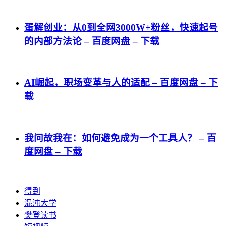
蛋解创业：从0到全网3000W+粉丝，快速起号
的内部方法论 – 百度网盘 – 下载
AI崛起，职场变革与人的适配 – 百度网盘 – 下
载
我问故我在：如何避免成为一个工具人？ – 百
度网盘 – 下载
得到
混沌大学
樊登读书