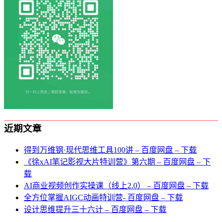
近期文章
得到万维钢·现代思维⼯具100讲 – 百度网盘 – 下载
《徐xAI笔记影视大片特训营》第六期 – 百度网盘 – 下
载
AI商业视频创作实操课（线上2.0） – 百度网盘 – 下载
全方位掌握AIGC动画特训营- 百度网盘 – 下载
设计思维提升三十六计 – 百度网盘 – 下载