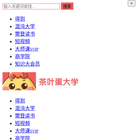
×
得到
混沌大学
樊登读书
短视频
大师课
SVIP
商学院
知识大会员
得到
混沌大学
樊登读书
短视频
大师课
SVIP
商学院