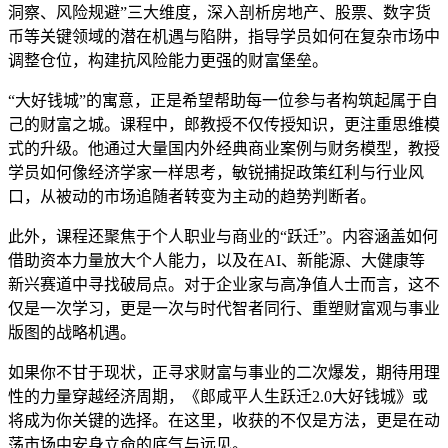
洞察、风险规避”三大维度，深入剖析房地产、股票、数字货
币等关键领域的潜在机遇与陷阱，指导学员如何在复杂市场中
调整仓位，构建抗风险能力更强的财富堡垒。
“大好钱城”的寓意，正是希望帮助每一位参与者构筑起属于自
己的财富之城。课程中，郎教授不仅传授知识，更注重思维模
式的升级。他通过大量国内外经典商业案例与财务模型，教授
学员如何像经济学家一样思考，敏锐捕捉政策红利与行业风
口，从被动的市场追随者转变为主动的趋势判断者。
此外，课程还聚焦于个人职业与商业的“跃迁”。内容涵盖如何
借助资本力量放大个人能力，以及在AI、新能源、大健康等
新兴赛道中寻找破局点。对于企业家与高净值人士而言，这不
仅是一次学习，更是一次与时代智者同行、重塑财富观与事业
版图的战略机遇。
如果你不甘于现状，正寻求财富与事业的二次爆发，期待用理
性的力量穿越经济周期，《郎咸平人生跃迁2.0大好钱城》或
将成为你关键的选择。在这里，收获的不仅是方法，更是在动
荡市场中安身立命的底气与远见。