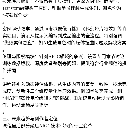
​​技术底层解析​​：不仅教授工具操作，更深入讲解扩散模型、
Transformer架构等原理，帮助学员理解生成逻辑，避免沦为
“按钮操作员”
。
​​案例驱动教学​​：通过《虚拟偶像直播》《科幻短片特效》等真
实项目，演示从提示词编写到成品输出的全流程。特别强调
“失败案例复盘”，如AI生成角色时的肢体扭曲问题及解决方案
。
​​伦理与版权模块​​：针对AIGC领域的争议，设置专门章节讨论
训练数据版权、深度伪造鉴别等问题，提供符合行业规范的操
作指南
。
课程还引入​​动态评估体系​​，从生成内容的审美一致性、技术完
成度、创新性三个维度量化学习效果。例如学员需完成一组
“用AI生成5秒电影级镜头”的挑战，由系统自动检测光影协调
性、运动流畅度等指标
。
三、未来趋势与创作者定位
课程最后部分聚焦AIGC技术带来的行业变革