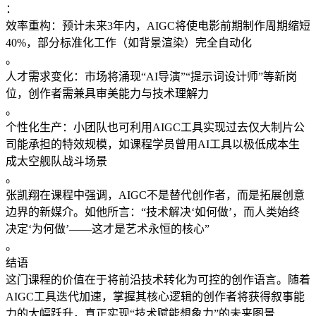
：
​​效率重构​​：预计未来3年内，AIGC将使电影前期制作周期缩短
40%，部分标准化工作（如背景渲染）完全自动化
。
​​人才需求变化​​：市场将涌现“AI导演”“提示词设计师”等新岗
位，创作者需兼具审美能力与技术理解力
。
​​个性化生产​​：小团队也可利用AIGC工具实现过去仅大制片公
司能承担的特效规模，如课程学员曾用AI工具以极低成本生
成太空舰队战斗场景
。
张凯翔在课程中强调，AIGC不是替代创作者，而是​​拓展创意
边界的新媒介​​。如他所言：“技术解决‘如何做’，而人类始终
决定‘为何做’——这才是艺术永恒的核心”
。
结语
这门课程的价值在于将前沿技术转化为可控的创作语言。随着
AIGC工具迭代加速，掌握其核心逻辑的创作者将获得叙事能
力的大幅跃升，真正实现“技术赋能想象力”的未来图景