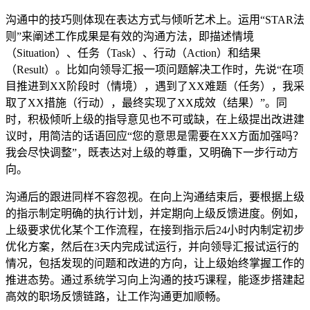
沟通中的技巧则体现在表达方式与倾听艺术上。运用“STAR法
则”来阐述工作成果是有效的沟通方法，即描述情境
（Situation）、任务（Task）、行动（Action）和结果
（Result）。比如向领导汇报一项问题解决工作时，先说“在项
目推进到XX阶段时（情境），遇到了XX难题（任务），我采
取了XX措施（行动），最终实现了XX成效（结果）”。同
时，积极倾听上级的指导意见也不可或缺，在上级提出改进建
议时，用简洁的话语回应“您的意思是需要在XX方面加强吗？
我会尽快调整”，既表达对上级的尊重，又明确下一步行动方
向。
沟通后的跟进同样不容忽视。在向上沟通结束后，要根据上级
的指示制定明确的执行计划，并定期向上级反馈进度。例如，
上级要求优化某个工作流程，在接到指示后24小时内制定初步
优化方案，然后在3天内完成试运行，并向领导汇报试运行的
情况，包括发现的问题和改进的方向，让上级始终掌握工作的
推进态势。通过系统学习向上沟通的技巧课程，能逐步搭建起
高效的职场反馈链路，让工作沟通更加顺畅。