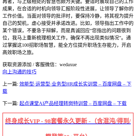
再者，与上级相处的智慧也颇为关键。要适时展现自己的工作
成果，在合适的时机向领导汇报阶段性进展，让领导了解你的
工作价值。当面对领导的批评时，要保持冷静，将其视为提升
自己的契机，虚心接受并承诺改进。比如，领导指出工作中的
某个错误，不要急于辩解，而是真诚回应“您指出的问题很到
位，我马上重新梳理相关工作，确保不再出现类似情况”。通
过掌握这100招职场智慧，能全方位提升职场生存能力，开启
高效职场之旅。
获取资源添加 / 客服微信：wedaxue
向上沟通的技巧
上一篇:
效能型·运营型·业务型HR成长实训营 – 百度网盘 – 下
载
下一篇:
起点课堂AI产品经理转岗特训营 – 百度网盘 – 下载
终身成长VIP - 98套餐永久更新 -（含混沌/得到/