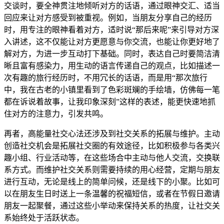
交谈时，要全神贯注地倾听对方的话语，通过眼神交汇、适当
回应来让对方感受到被重视。例如，当朋友分享自己的经历
时，用专注的眼神看着对方，适时说“那后来呢”来引导对方深
入讲述，这不仅能让对方更愿意与你交流，也能让你更好地了
解对方，为进一步互动打下基础。同时，表达自己时要简洁清
晰且富有感染力，用生动的语言传递自己的观点，比如描述一
次有趣的旅行经历时，不用冗长的话语，而是用“那次旅行
中，我在古老的小镇里看到了色彩斑斓的手绘墙，仿佛每一笔
都在诉说着故事，让我印象深刻”这样的表述，能更快速地抓
住对方的注意力，引发共鸣。
再者，高能量社交心法还涉及到社交关系的拓展与维护。主动
创造社交机会是拓展社交圈的有效途径，比如积极参与各类兴
趣小组、行业活动等，在这些场合中主动与他人交流，交换联
系方式。而维护社交关系则需要持续的用心经营，定期与朋友
进行互动，无论是线上的简单问候，还是线下的小聚。比如可
以在朋友生日时送上一条温馨的祝福短信，或者在节假日邀请
朋友一起聚餐，通过这些小举动来保持关系的热度，让社交关
系始终处于活跃状态。