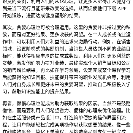
蜕变的案例，利用人们的从众心理，让更多人觉得加入健身行
列是当下流行且能带来改变的选择，从而促使他们下载 APP
开始锻炼，进而达成健身塑形的结果。
其次，贪婪心理也可被合理运用。这里的贪婪并非指过度的私
欲，而是对更好结果、更多收获的渴望。在个人成长或商业运
作中，可以利用人们对利益的追求来激励行动。例如，在销售
领域，设置阶梯式的奖励机制，当销售人员达到不同的业绩目
标时，能获得相应丰厚的提成或奖励，利用人们对更多利益的
贪婪，激发他们努力提升业绩，最终实现个人销售目标和公司
的销售增长结果。再比如在学习领域，设定完成某个课程学习
后能获得的知识回报、技能提升带来的职业发展机会等，利用
人们对自身成长和更好未来的贪婪渴望，推动自己积极投入学
习，获取知识技能上的提升结果。
再者，懒惰心理也能成为助力获取结果的因素。当然不是鼓励
懒惰，而是要利用人们希望省力、便捷的心理来优化流程。比
如在生活服务类产品设计中，打造简单便捷的操作界面和流
程，让用户能够轻松完成某项操作以获取想要的结果。像一些
在线购物平台，简化下单流程，从挑选商品到支付一键完成，