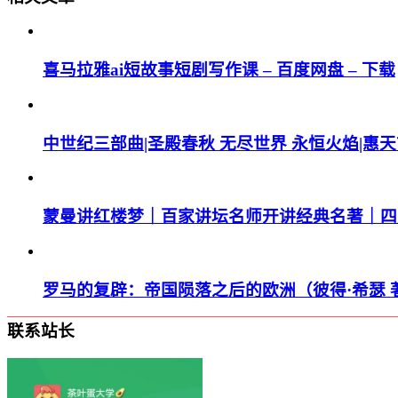
喜马拉雅ai短故事短剧写作课 – 百度网盘 – 下载
中世纪三部曲|圣殿春秋 无尽世界 永恒火焰|惠天言
蒙曼讲红楼梦｜百家讲坛名师开讲经典名著｜四大名
罗马的复辟：帝国陨落之后的欧洲（彼得·希瑟 著）
联系站长