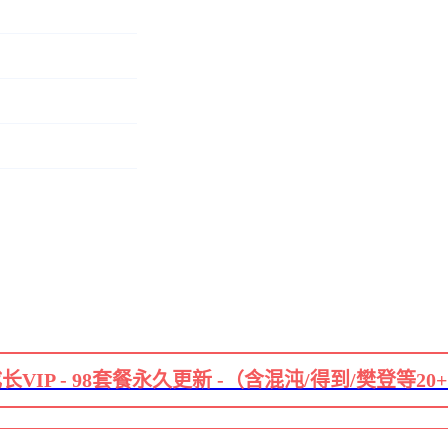
长VIP - 98套餐永久更新 -（含混沌/得到/樊登等20