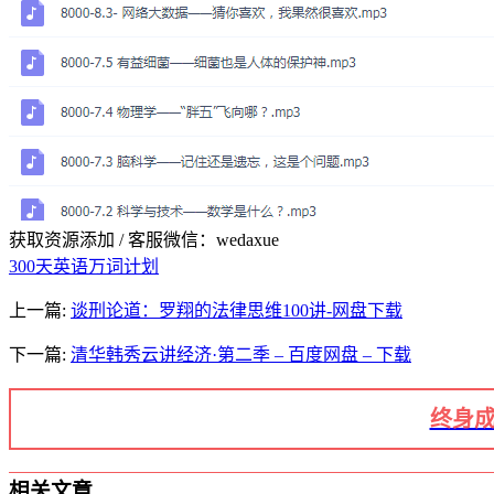
获取资源添加 / 客服微信：wedaxue
300天英语万词计划
上一篇:
谈刑论道：罗翔的法律思维100讲-网盘下载
下一篇:
清华韩秀云讲经济·第二季 – 百度网盘 – 下载
终身成
相关文章