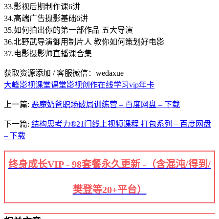
33.影视后期制作课6讲
34.高端广告摄影基础6讲
35.如何拍出你的第一部作品 五大导演
36.北野武导演御用制片人 教你如何策划好电影
37.电影摄影师直播课合集
获取资源添加 / 客服微信：wedaxue
大峰影视课堂
课堂影视创作在线学习vip年卡
上一篇:
恶魔奶爸职场破局训练营 – 百度网盘 – 下载
下一篇:
结构思考力®21门线上视频课程 打包系列 – 百度网盘
– 下载
终身成长VIP - 98套餐永久更新 -（含混沌/得到/
樊登等20+平台）