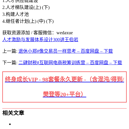
1.人才供应链建设
2.人才梯队建设(上) (下)
3.构建人才池
4.继任者计划(上) (中) (下)
获取资源添加 / 客服微信：wedaxue
人才激励与发展体系设计300讲
王伯岩
上一篇:
退休小郑#像交易员一样思考 – 百度网盘 – 下载
下一篇:
二肆财税#互联网电商税筹训练营 – 百度网盘 – 下载
终身成长VIP - 98套餐永久更新 -（含混沌/得到/
樊登等20+平台）
相关文章