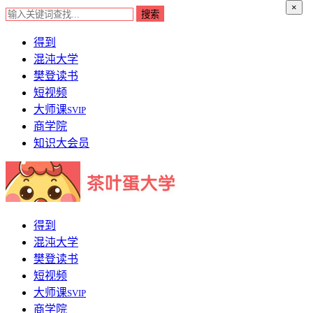
×
得到
混沌大学
樊登读书
短视频
大师课
SVIP
商学院
知识大会员
得到
混沌大学
樊登读书
短视频
大师课
SVIP
商学院