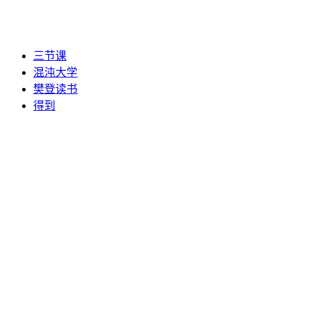
三节课
混沌大学
樊登读书
得到