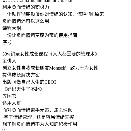
w………..nn.rnn.nnn.nan..nt…n.iai.ii
利用负面情绪的积极力
一个动作彻底颠覆你对情绪的认知，惊呼“啊!原来
负面情绪还可以这么用!
课程大纲
一份让负面情绪变废为宝的使用指南
序号
30w销量女性成长课程《人人都需要的管理术》
主讲人
创立女性自我成长朋友Momself，致力于为女性
提供成长解决方案
出版《做自己人生的CEO》
《妈妈天生了不起》
等图书
适用人群
面对负面情绪束手无策，焦头烂额
·学了情绪管理，还是容易情绪失控
想了解负面情绪不为人知的积极作用!
0