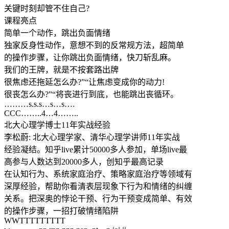
关键时刻却管不住自己?
课程亮点
简单一个动作，跳出负面情绪
独家反身性动作，意想不到的反常规方法，超简单
的操作步骤，让你跳出负面情绪，快刀斩乱麻。
我们的王牌，就是不按套路出牌
很焦虑还拖延怎么办?”“让焦虑变成你的动力!
很丧怎么办?”“将丧进行到底，也能跳出丧循环。
………s.s.s…s…s….
CCC……..4…4……..
北大心理学博士11年实战经验
李松蔚: 北大心理学家、清华心理学讲师11年实战
经验凝结。知乎live累计50000多人参加，单场live最
高参与人数达到20000多人，创知乎最高记录
在认知行为、系统家庭治疗、策略家庭治疗等领域有
深厚经验，帮助你看清表层现象下行为和情绪的纠缠
关系。把深奥的悖论干预、行为干预变成简单、有效
的操作步骤，一招打破情绪陷阱
WWTTTTTTTTT