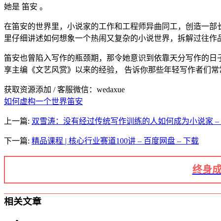
她是 笛安 。
在笛安的世界里，小说家的工作和工程师异曲同工，创造一部
里仔细讲述如何想象一个热闹又复杂的小说世界，拆解过往作
笛安也曾陷入写作的瓶颈期，那令她意识到依靠天分写作的日
享主编《文艺风赏》以来的经验， 告诉你那些年轻写作者们常
获取资源添加 / 客服微信：wedaxue
如何虚构一个世界
笛安
上一篇:
双雪涛：没有经过传统写作训练的人如何成为小说家 – 百
下一篇:
精品课程 | 核心行业赛道100讲 – 百度网盘 – 下载
终身成
相关文章