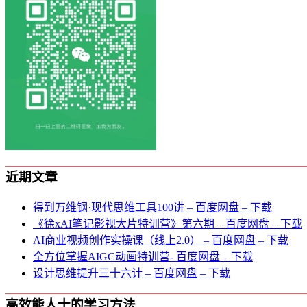
近期文章
得到万维钢·现代思维⼯具100讲 – 百度网盘 – 下载
《徐xAI笔记影视大片特训营》第六期 – 百度网盘 – 下载
AI商业视频创作实操课（线上2.0） – 百度网盘 – 下载
全方位掌握AIGC动画特训营- 百度网盘 – 下载
设计思维提升三十六计 – 百度网盘 – 下载
高效能人士的学习方法