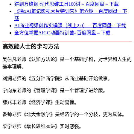
得到万维钢·现代思维⼯具100讲 – 百度网盘 – 下载
《徐xAI笔记影视大片特训营》第六期 – 百度网盘 – 下
载
AI商业视频创作实操课（线上2.0） – 百度网盘 – 下载
全方位掌握AIGC动画特训营- 百度网盘 – 下载
高效能人士的学习方法
吴伯凡老师《认知方法论》是一个基础学科，对世界和人生的
基本理解。
刘润老师的《五分钟商学院》从商业基础开始做事。
宁向东老师的《管理学课》是一个管理学进阶版。
薛兆丰老师《经济学课》生动易懂。
香帅老师《北大金融学》是经济学的一个分枝，更为具体。
梁宁老师《增长思维30讲》实时感强。