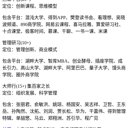
定位：创新课程、思维模型
包含平台：混沌大学、得到APP、樊登读书会、看理想、吴晓
波频道、890商学院、网易云课程、喜马拉雅、算爱研习社、
十点课堂、极客时间、慕课、千聊、一书一课、米课
管理研习(10+)
定位：管理创新、商业模式
包含平台：湖畔大学、智库MBA、创业酵母、插座学院、成
长引力、高山大学、湖畔大学、阿里巴巴、量子大学、馒头商
学院、圈外商学院
大师行(15+) 集百家之长
定位：组织发展、科学管理
包含：张丽君、俞敏洪、姚琼、杨国安、吴志祥、卫哲、王东
岳、孙陶然、沈拓、刘润、贾长松、华为、干嘉伟、得到管理
特辑、单喆慜、马云、郑翔洲、苏引华、程广见