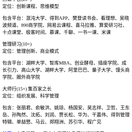
定位：创新课程、思维模型
包含平台：混沌大学、得到APP、樊登读书会、看理想、吴晓
波频道、890商学院、网易云课程、喜马拉雅、算爱研习社、
十点课堂、极客时间、慕课、千聊、一书一课、米课
管理研习(10+)
定位：管理创新、商业模式
包含平台：湖畔大学、智库MBA、创业酵母、插座学院、成
长引力、高山大学、湖畔大学、阿里巴巴、量子大学、馒头商
学院、圈外商学院
大师行(15+) 集百家之长
定位：组织发展、科学管理
包含：张丽君、俞敏洪、姚琼、杨国安、吴志祥、卫哲、王东
岳、孙陶然、沈拓、刘润、贾长松、华为、干嘉伟、得到管理
特辑、单喆慜、马云、郑翔洲、苏引华、程广见