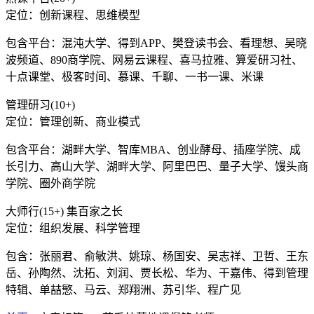
定位：创新课程、思维模型
包含平台：混沌大学、得到APP、樊登读书会、看理想、吴晓
波频道、890商学院、网易云课程、喜马拉雅、算爱研习社、
十点课堂、极客时间、慕课、千聊、一书一课、米课
管理研习(10+)
定位：管理创新、商业模式
包含平台：湖畔大学、智库MBA、创业酵母、插座学院、成
长引力、高山大学、湖畔大学、阿里巴巴、量子大学、馒头商
学院、圈外商学院
大师行(15+) 集百家之长
定位：组织发展、科学管理
包含：张丽君、俞敏洪、姚琼、杨国安、吴志祥、卫哲、王东
岳、孙陶然、沈拓、刘润、贾长松、华为、干嘉伟、得到管理
特辑、单喆慜、马云、郑翔洲、苏引华、程广见