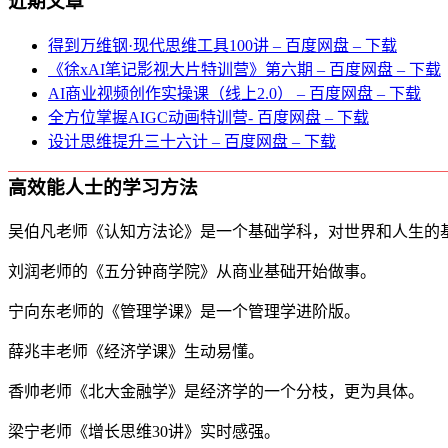
近期文章
得到万维钢·现代思维⼯具100讲 – 百度网盘 – 下载
《徐xAI笔记影视大片特训营》第六期 – 百度网盘 – 下载
AI商业视频创作实操课（线上2.0） – 百度网盘 – 下载
全方位掌握AIGC动画特训营- 百度网盘 – 下载
设计思维提升三十六计 – 百度网盘 – 下载
高效能人士的学习方法
吴伯凡老师《认知方法论》是一个基础学科，对世界和人生的
刘润老师的《五分钟商学院》从商业基础开始做事。
宁向东老师的《管理学课》是一个管理学进阶版。
薛兆丰老师《经济学课》生动易懂。
香帅老师《北大金融学》是经济学的一个分枝，更为具体。
梁宁老师《增长思维30讲》实时感强。