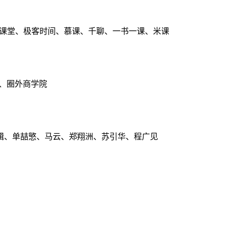
点课堂、极客时间、慕课、千聊、一书一课、米课
、圈外商学院
辑、单喆慜、马云、郑翔洲、苏引华、程广见