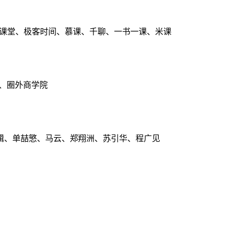
点课堂、极客时间、慕课、千聊、一书一课、米课
、圈外商学院
辑、单喆慜、马云、郑翔洲、苏引华、程广见