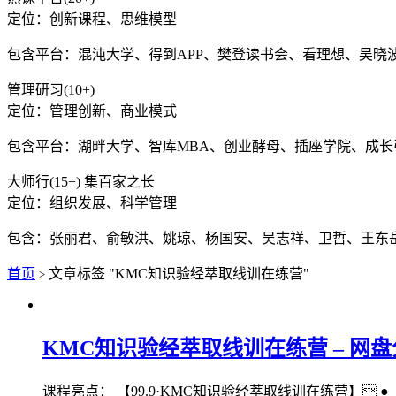
定位：创新课程、思维模型
包含平台：混沌大学、得到APP、樊登读书会、看理想、吴晓
管理研习(10+)
定位：管理创新、商业模式
包含平台：湖畔大学、智库MBA、创业酵母、插座学院、成
大师行(15+) 集百家之长
定位：组织发展、科学管理
包含：张丽君、俞敏洪、姚琼、杨国安、吴志祥、卫哲、王东
首页
文章标签 "KMC知识验经萃取线训在‬练营"
>
KMC知识验经萃取线训在‬练营 – 网盘
课程亮点： 【99.9·KMC知识验经萃取线训在‬练营】​͏ ●【