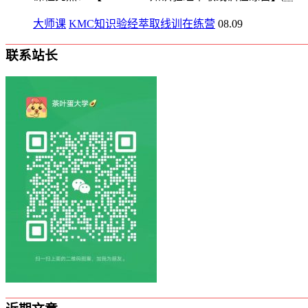
大师课
KMC知识验经萃取线训在‬练营
08.09
联系站长