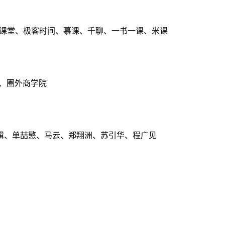
点课堂、极客时间、慕课、千聊、一书一课、米课
、圈外商学院
辑、单喆慜、马云、郑翔洲、苏引华、程广见