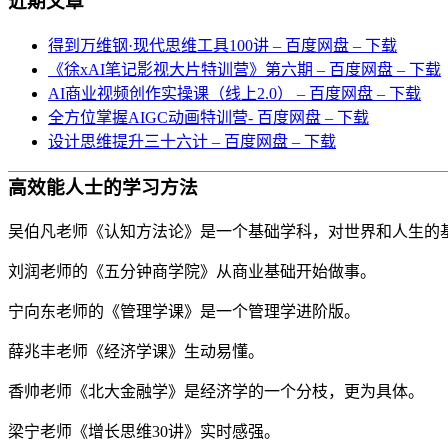
近期文章
得到万维钢·现代思维⼯具100讲 – 百度网盘 – 下载
《徐xAI笔记影视大片特训营》第六期 – 百度网盘 – 下载
AI商业视频创作实操课（线上2.0） – 百度网盘 – 下载
全方位掌握AIGC动画特训营- 百度网盘 – 下载
设计思维提升三十六计 – 百度网盘 – 下载
高效能人士的学习方法
吴伯凡老师《认知方法论》是一个基础学科，对世界和人生的
刘润老师的《五分钟商学院》从商业基础开始做事。
宁向东老师的《管理学课》是一个管理学进阶版。
薛兆丰老师《经济学课》生动易懂。
香帅老师《北大金融学》是经济学的一个分枝，更为具体。
梁宁老师《增长思维30讲》实时感强。