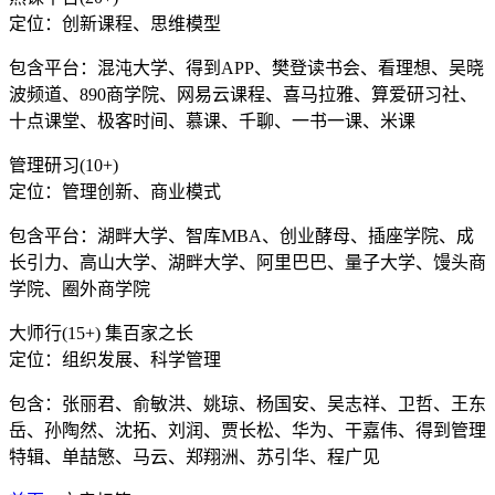
定位：创新课程、思维模型
包含平台：混沌大学、得到APP、樊登读书会、看理想、吴晓
波频道、890商学院、网易云课程、喜马拉雅、算爱研习社、
十点课堂、极客时间、慕课、千聊、一书一课、米课
管理研习(10+)
定位：管理创新、商业模式
包含平台：湖畔大学、智库MBA、创业酵母、插座学院、成
长引力、高山大学、湖畔大学、阿里巴巴、量子大学、馒头商
学院、圈外商学院
大师行(15+) 集百家之长
定位：组织发展、科学管理
包含：张丽君、俞敏洪、姚琼、杨国安、吴志祥、卫哲、王东
岳、孙陶然、沈拓、刘润、贾长松、华为、干嘉伟、得到管理
特辑、单喆慜、马云、郑翔洲、苏引华、程广见