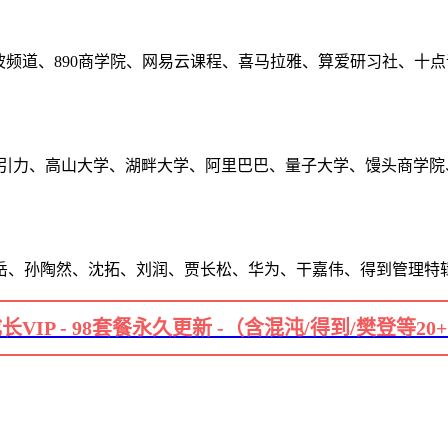
波频道、890商学院、网易云课程、喜马拉雅、算爱研习社、十
长引力、高山大学、湖畔大学、阿里巴巴、量子大学、馒头商学院
岳、孙陶然、沈拓、刘润、贾长松、华为、干嘉伟、得到管理特
长VIP - 98套餐永久更新 -（含混沌/得到/樊登等20