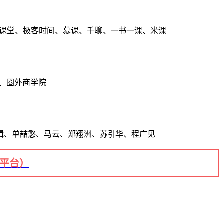
点课堂、极客时间、慕课、千聊、一书一课、米课
、圈外商学院
辑、单喆慜、马云、郑翔洲、苏引华、程广见
+平台）