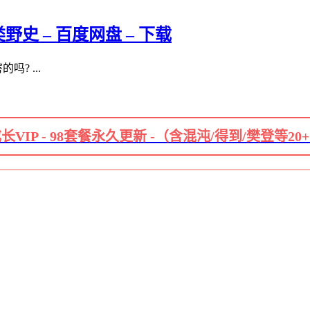
 – 百度网盘 – 下载
? ...
长VIP - 98套餐永久更新 -（含混沌/得到/樊登等20