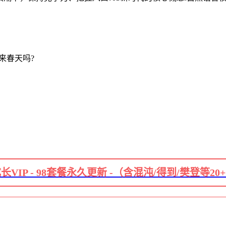
迎来春天吗?
长VIP - 98套餐永久更新 -（含混沌/得到/樊登等20