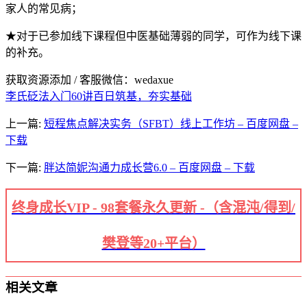
家人的常见病；
★对于已参加线下课程但中医基础薄弱的同学，可作为线下课
的补充。
获取资源添加 / 客服微信：wedaxue
李氏砭法入门60讲
百日筑基，夯实基础
上一篇:
短程焦点解决实务（SFBT）线上工作坊 – 百度网盘 –
下载
下一篇:
胖达简妮沟通力成长营6.0 – 百度网盘 – 下载
终身成长VIP - 98套餐永久更新 -（含混沌/得到/
樊登等20+平台）
相关文章