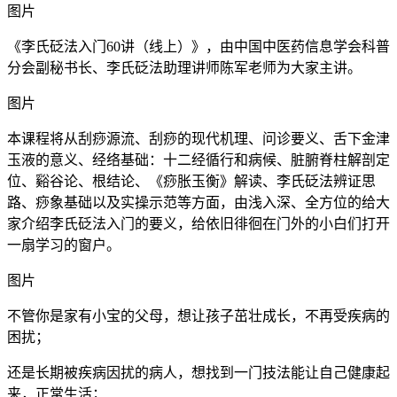
图片
《李氏砭法入门60讲（线上）》，由中国中医药信息学会科普
分会副秘书长、李氏砭法助理讲师陈军老师为大家主讲。
图片
本课程将从刮痧源流、刮痧的现代机理、问诊要义、舌下金津
玉液的意义、经络基础：十二经循行和病候、脏腑脊柱解剖定
位、谿谷论、根结论、《痧胀玉衡》解读、李氏砭法辨证思
路、痧象基础以及实操示范等方面，由浅入深、全方位的给大
家介绍李氏砭法入门的要义，给依旧徘徊在门外的小白们打开
一扇学习的窗户。
图片
不管你是家有小宝的父母，想让孩子茁壮成长，不再受疾病的
困扰；
还是长期被疾病因扰的病人，想找到一门技法能让自己健康起
来，正常生活；