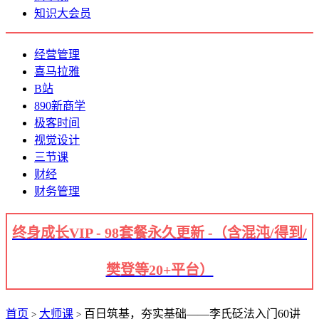
知识大会员
经营管理
喜马拉雅
B站
890新商学
极客时间
视觉设计
三节课
财经
财务管理
终身成长VIP - 98套餐永久更新 -（含混沌/得到/
樊登等20+平台）
首页
大师课
百日筑基，夯实基础——李氏砭法入门60讲
>
>