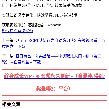
听，日常复习+作业实习，学习效果超乎你想象！
实现知识深度转化，快速掌握SFBT核心技术
获取资源添加 / 客服微信：wedaxue
短程焦点解决实务
上一篇:
赵了了《CBT认知行为自助练习法》在线视频看 – 百
度网盘 – 下载
下一篇:
百日筑基，夯实基础——李氏砭法入门60讲（第三
轮） – 百度网盘 – 下载
终身成长VIP - 98套餐永久更新 -（含混沌/得到/
樊登等20+平台）
相关文章