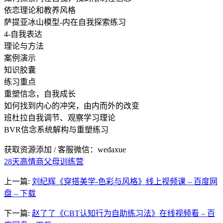
依恋理论和教养风格
萨提亚冰山模型-内在自我探索练习
4-自我表达
理论与方法
案例演示
知识胶囊
练习重点
重塑信念，自我成长
如何找到内心的冲突，由内而外的改变
班杜拉自我调节、观察学习理论
BVR信念系统解构与重塑练习
获取资源添加 / 客服微信：wedaxue
28天高情商父母训练营
上一篇:
刘纪辉《穿搭美学-色彩与风格》线上视频课 – 百度网
盘 – 下载
下一篇:
赵了了《CBT认知行为自助练习法》在线视频看 – 百