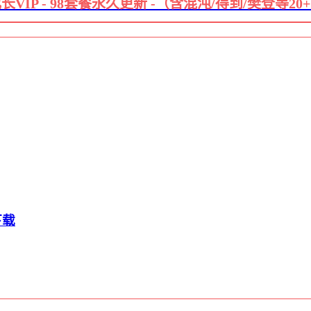
长VIP - 98套餐永久更新 -（含混沌/得到/樊登等20
下载