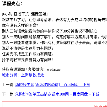
课程亮点：
[6小时 直播干货+连麦答疑]
跟欧老师学习，让你思考清晰、表达有力养成以结构的视角去
你有没有这样的困惑?
别人三句话就能说清楚的事情你说了30分钟也说不到核心
别人一天时间就能够庖丁解牛，确定好解决方案井井有条，你
别人一眼能看透本质，作出有利决策你往往浮于表面，踌躇不
说话不清楚是表达能力有问题?
任务完不成是工作能力有问题?
拎不清轻重是自身智力有问题?
获取资源添加 / 客服微信：wedaxue
城市分析：上海篇
欧成效
上一篇:
唐晓婷老师[职场攻略40讲] – 百度网盘 – 下载
下一篇:
朱盼盼#签单王高情商话术100问 – 百度网盘 – 下载