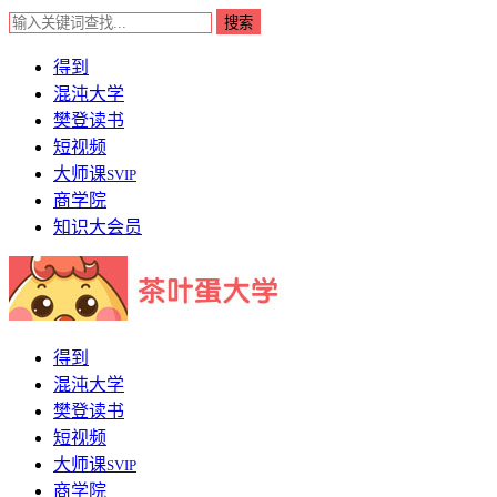
得到
混沌大学
樊登读书
短视频
大师课
SVIP
商学院
知识大会员
得到
混沌大学
樊登读书
短视频
大师课
SVIP
商学院