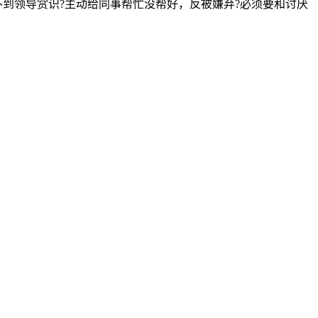
不到领导赏识?主动给同事帮忙没帮好，反被嫌弃?必须要和讨厌