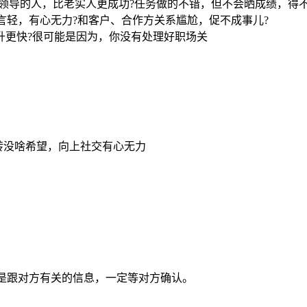
”领导的人，比老实人更成功?任务做的不错，但不会晒成绩，得
言轻，有心无力?和客户、合作方关系尴尬，促不成事儿?
升更快?很可能是因为，你没有处理好职场关
打转没啥希望，向上社交有心无力
!凡是跟对方有关的信息，一定等对方确认。