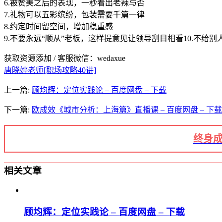
6.被赞美之后的表现，一秒看出老辣与否
7.礼物可以五彩缤纷，包装需要千篇一律
8.约定时间留空间，增加稳重感
9.不要永远“顺从”老板，这样提意见让领导刮目相看10.不给
获取资源添加 / 客服微信：wedaxue
唐晓婷老师[职场攻略40讲]
上一篇:
顾均辉：定位实践论 – 百度网盘 – 下载
下一篇:
欧成效《城市分析：上海篇》直播课 – 百度网盘 – 下载
终身成
相关文章
顾均辉：定位实践论 – 百度网盘 – 下载