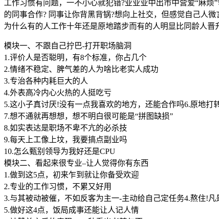
工作习惯有问题，一不小心就犯错?业业业中出市中营爱“麻烦
的同事合作? 同事让你背黑背锅?想向上社交，但感觉自己人微
为什么有的人工作十年还是原地踏步而有的人明显比同龄人晋
模块一、不跟自己拧巴-打开职场脑洞
1.评价人是否聪明，有8个标准，你占几个
2.情绪不稳定、脾气差的人为啥比老实人成功
3.专治各种内耗巨大的人
4.外表高冷内心火热的人挺吃亏
5.这小子真讨厌!没有一点我喜欢的地方，还能合作吗6.原地
7.想不通就再想想，想不明白很可能是“拼图缺损”
8.如实表达是职场不卑不亢的必杀技
9.每天上工像上坟，我要搞点副业吗
10.怎么甄别领导为我好还是CPU
模块二、看起来很专业–让人觉得你有东西
1.做到这5点，初来乍到就让你备受欢迎
2.专业的工作习惯，不累又好用
3.与其被动被催，不如反客为主一-主动给自己定任务4.熬住
5.做好这4点，饭局成事还能让人记人情