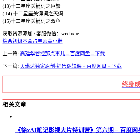
(13)十二星座关键词之巨蟹
( 14) 十二星座关键词之天蝎
(15)十二星座关键词之双鱼
获取资源添加 / 客服微信：wedaxue
综合初级本命占星师
黄小鞋
上一篇:
高建华管控那点事儿 – 百度网盘 – 下载
下一篇:
贝琳达独家原创-销售逻辑课 – 百度网盘 – 下载
终身成
相关文章
《徐xAI笔记影视大片特训营》第六期 – 百度网盘