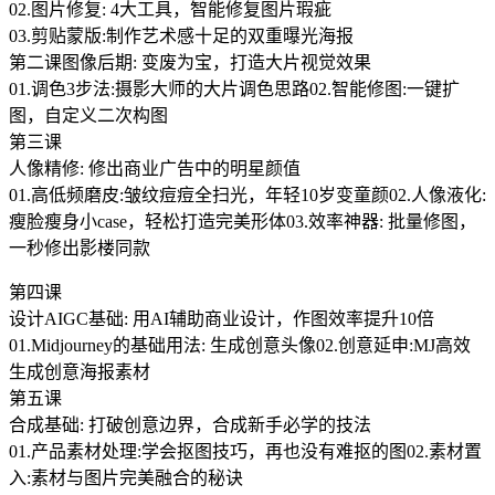
02.图片修复: 4大工具，智能修复图片瑕疵
03.剪贴蒙版:制作艺术感十足的双重曝光海报
第二课图像后期: 变废为宝，打造大片视觉效果
01.调色3步法:摄影大师的大片调色思路02.智能修图:一键扩
图，自定义二次构图
第三课
人像精修: 修出商业广告中的明星颜值
01.高低频磨皮:皱纹痘痘全扫光，年轻10岁变童颜02.人像液化:
瘦脸瘦身小case，轻松打造完美形体03.效率神器: 批量修图，
一秒修出影楼同款
第四课
设计AIGC基础: 用AI辅助商业设计，作图效率提升10倍
01.Midjourney的基础用法: 生成创意头像02.创意延申:MJ高效
生成创意海报素材
第五课
合成基础: 打破创意边界，合成新手必学的技法
01.产品素材处理:学会抠图技巧，再也没有难抠的图02.素材置
入:素材与图片完美融合的秘诀