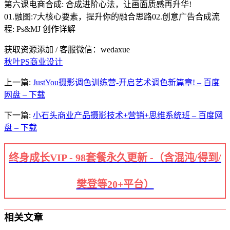
第六课电商合成: 合成进阶心法，让画面质感再升华!
01.融图:7大核心要素，提升你的融合思路02.创意广告合成流
程: Ps&MJ 创作详解
获取资源添加 / 客服微信：wedaxue
秋叶PS商业设计
上一篇:
JustYou摄影调色训练营-开启艺术调色新篇章! – 百度
网盘 – 下载
下一篇:
小石头商业产品摄影技术+营销+思维系统班 – 百度网
盘 – 下载
终身成长VIP - 98套餐永久更新 -（含混沌/得到/
樊登等20+平台）
相关文章