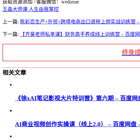
获取资源添加 / 客服微信：wedaxue
王晶大师课 人生由我掌控
上一篇:
陈彩恋生产+外贸+跨境电商出口退税上岗实战训练营 – 
下一篇:
【齐昊老师私享课】财务高手养成线上训练营 – 百度网盘
终身成
相关文章
《徐xAI笔记影视大片特训营》第六期 – 百度网盘
AI商业视频创作实操课（线上2.0） – 百度网盘 