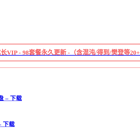
长VIP - 98套餐永久更新 -（含混沌/得到/樊登等20
 – 下载
– 下载