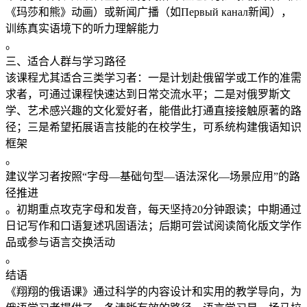
《玛莎和熊》动画）或新闻广播（如Первый канал新闻），
训练真实语境下的听力理解能力
。
三、适合人群与学习路径
该课程尤其适合三类学习者：一是计划赴俄留学或工作的准需
求者，可通过课程快速达到日常交流水平；二是对俄罗斯文
学、艺术感兴趣的文化爱好者，能借此打通直接接触原著的路
径；三是希望拓展语言技能的在校学生，可系统构建俄语知识
框架
。
建议学习者按照“字母—基础句型—语法深化—场景应用”的路
径推进
。初期重点攻克字母和发音，每天坚持20分钟跟读；中期通过
日记写作和口语复述巩固语法；后期可尝试阅读简化版文学作
品或参与语言交换活动
。
结语
《翔翔的俄语课》通过科学的内容设计和实用的教学导向，为