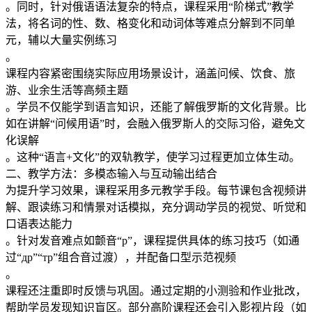
。同时，针对俄语语法复杂的特点，课程采用“阶梯式”教学
法，将名词的性、数、格变化和动词体等难点分解到不同单
元，辅以大量实例练习
。
课程内容紧密围绕实际应用场景设计，涵盖问候、饮食、旅
游、业余生活等高频主题
。学员不仅能学到语言知识，还能了解俄罗斯的文化背景。比
如在讲解“问候用语”时，会融入俄罗斯人的交际习俗，避免文
化误解
。这种“语言+文化”的双轨教学，使学习过程更加立体生动。
二、教学方法：多模态输入与互动输出结合
为提升学习效果，课程采用​​多元教学手段​​。每节课包含视频讲
解、跟读练习和情景对话模拟，充分调动学员的视觉、听觉和
口语表达能力
。针对发音难点如颤音“р”，课程提供具体的练习技巧（如通
过“др”“тр”组合音过渡），并配备口型示范视频
。
课程还注重​​即时反馈与巩固​​。通过定期的小测验和作业批改，
帮助学员发现知识盲区。部分高阶课程还会引入影视片段（如