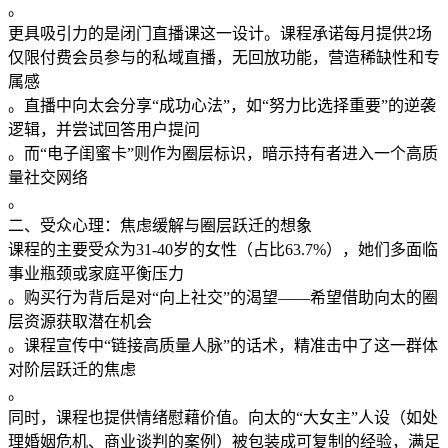
。
更具吸引力的是​​闭门直播课​​这一设计。课程承诺每月提供2场
仅限付费会员参与的私域直播，无回放功能，营造稀缺性和专
属感
。直播中向太会分享“成功心法”，如“努力比选择重要”的逆袭
逻辑，并尝试回答用户提问
。而“电子闺蜜卡”则作为圈层标识，暗示持有者进入一个高质
量社交网络
。
二、受众心理：焦虑缓解与圈层跃迁的想象
课程的主要受众为31-40岁的女性（占比63.7%），她们多面临
事业瓶颈或家庭平衡压力
。购买行为背后是​​对“向上社交”的渴望​​——希望借助向太的圈
层资源获取潜在机会
。课程宣传中“链接高质量人脉”的话术，精准击中了这一群体
对阶层跃迁的焦虑
。
同时，课程也提供​​情绪慰藉价值​​。向太的“大女主”人设（如处
理婚姻危机、商业谈判的案例）被包装成可复制的经验，满足