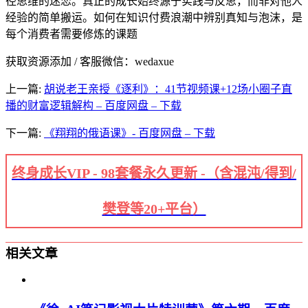
径思维的迷恋。真正的成长始终源于实践与反思，而非对他人
经验的简单搬运。如何在知识付费浪潮中辨别真知与泡沫，是
每个消费者需要修炼的课题
获取资源添加 / 客服微信：wedaxue
上一篇:
胡说老王亲授《逐利》：41节视频课+12场小圈子直
播的财富逻辑解构 – 百度网盘 – 下载
下一篇:
《翔翔的俄语课》- 百度网盘 – 下载
终身成长VIP - 98套餐永久更新 -（含混沌/得到/
樊登等20+平台）
相关文章