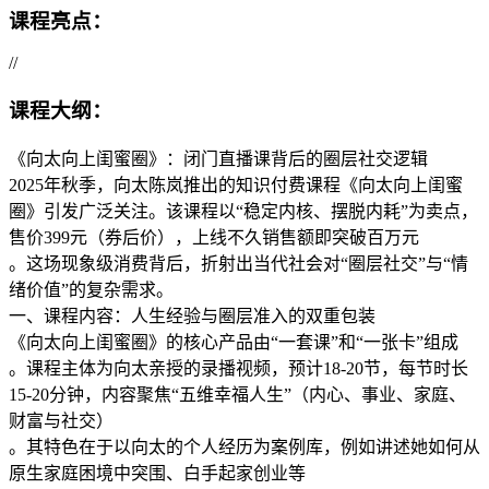
课程亮点：
//
课程大纲：
《向太向上闺蜜圈》：闭门直播课背后的圈层社交逻辑
2025年秋季，向太陈岚推出的知识付费课程《向太向上闺蜜
圈》引发广泛关注。该课程以“稳定内核、摆脱内耗”为卖点，
售价399元（券后价），上线不久销售额即突破百万元
。这场现象级消费背后，折射出当代社会对“圈层社交”与“情
绪价值”的复杂需求。
一、课程内容：人生经验与圈层准入的双重包装
《向太向上闺蜜圈》的核心产品由“一套课”和“一张卡”组成
。课程主体为向太亲授的录播视频，预计18-20节，每节时长
15-20分钟，内容聚焦“五维幸福人生”（内心、事业、家庭、
财富与社交）
。其特色在于以向太的个人经历为案例库，例如讲述她如何从
原生家庭困境中突围、白手起家创业等