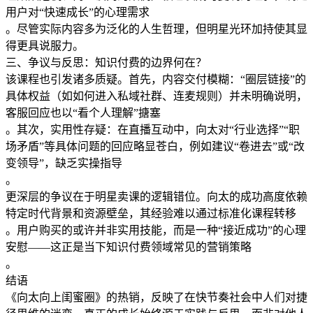
用户对“快速成长”的心理需求
。尽管实际内容多为泛化的人生哲理，但明星光环加持使其显
得更具说服力。
三、争议与反思：知识付费的边界何在？
该课程也引发诸多质疑。首先，​​内容交付模糊​​：“圈层链接”的
具体权益（如如何进入私域社群、连麦规则）并未明确说明，
客服回应也以“看个人理解”搪塞
。其次，​​实用性存疑​​：在直播互动中，向太对“行业选择”“职
场矛盾”等具体问题的回应略显苍白，例如建议“卷进去”或“改
变领导”，缺乏实操指导
。
更深层的争议在于​​明星卖课的逻辑错位​​。向太的成功高度依赖
特定时代背景和资源壁垒，其经验难以通过标准化课程转移
。用户购买的或许并非实用技能，而是一种“接近成功”的心理
安慰——这正是当下知识付费领域常见的营销策略
。
结语
《向太向上闺蜜圈》的热销，反映了在快节奏社会中人们对捷