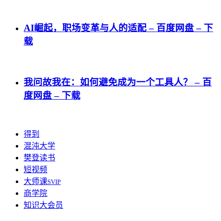
AI崛起，职场变革与人的适配 – 百度网盘 – 下
载
我问故我在：如何避免成为一个工具人？ – 百
度网盘 – 下载
得到
混沌大学
樊登读书
短视频
大师课
SVIP
商学院
知识大会员