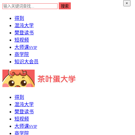
×
得到
混沌大学
樊登读书
短视频
大师课
SVIP
商学院
知识大会员
得到
混沌大学
樊登读书
短视频
大师课
SVIP
商学院