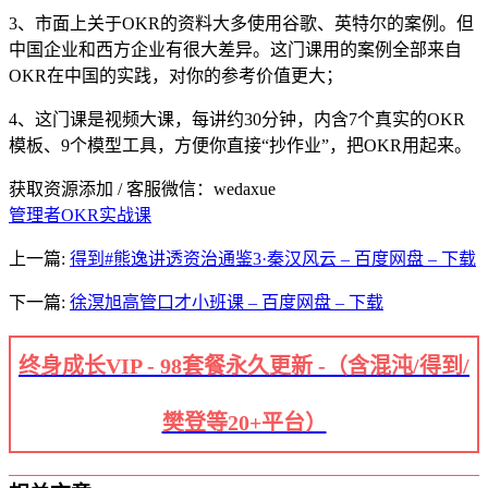
3、市面上关于OKR的资料大多使用谷歌、英特尔的案例。但
中国企业和西方企业有很大差异。这门课用的案例全部来自
OKR在中国的实践，对你的参考价值更大；
4、这门课是视频大课，每讲约30分钟，内含7个真实的OKR
模板、9个模型工具，方便你直接“抄作业”，把OKR用起来。
获取资源添加 / 客服微信：wedaxue
管理者OKR实战课
上一篇:
得到#熊逸讲透资治通鉴3·秦汉风云 – 百度网盘 – 下载
下一篇:
徐溟旭高管口才小班课 – 百度网盘 – 下载
终身成长VIP - 98套餐永久更新 -（含混沌/得到/
樊登等20+平台）