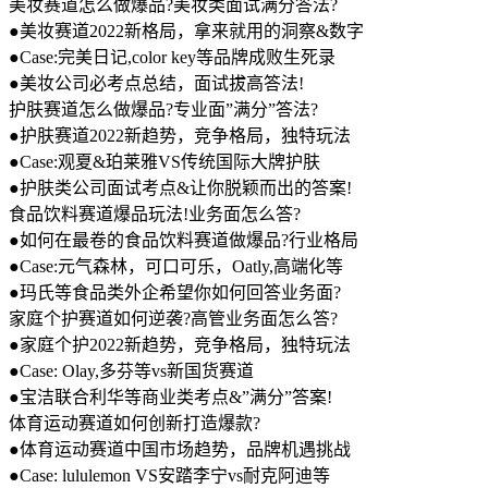
美妆赛道怎么做爆品?美妆类面试满分答法?
●美妆赛道2022新格局，拿来就用的洞察&数字
●Case:完美日记,color key等品牌成败生死录
●美妆公司必考点总结，面试拔高答法!
护肤赛道怎么做爆品?专业面”满分”答法?
●护肤赛道2022新趋势，竞争格局，独特玩法
●Case:观夏&珀莱雅VS传统国际大牌护肤
●护肤类公司面试考点&让你脱颖而出的答案!
食品饮料赛道爆品玩法!业务面怎么答?
●如何在最卷的食品饮料赛道做爆品?行业格局
●Case:元气森林，可口可乐，Oatly,高端化等
●玛氏等食品类外企希望你如何回答业务面?
家庭个护赛道如何逆袭?高管业务面怎么答?
●家庭个护2022新趋势，竞争格局，独特玩法
●Case: Olay,多芬等vs新国货赛道
●宝洁联合利华等商业类考点&”满分”答案!
体育运动赛道如何创新打造爆款?
●体育运动赛道中国市场趋势，品牌机遇挑战
●Case: lululemon VS安踏李宁vs耐克阿迪等