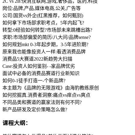
2C vs 2B:快消互联网,游戏,奢侈品，医药,科技
岗位:品牌,产品,媒体电商,公关,广告等
公司:国货vs外企(红黑推荐，如何甄别)
如何拿下市场部求职考点，5年内起飞?
转型:0经验如何转型?市场部未来跳槽出路?
求职:市场部偏爱的简历/八大问/品牌sense?
如何规划mkt 0-3年起步期，3-5年进阶期?
原来我也能像投资人一样:看透消费品牌
消费品5大赛道2022新趋势大扫描
Case:投资人如何鉴别- -家品牌优劣
面试中必备的消费品赛道行业新知识
如何0-1徒手打造一-个新品牌?
本主题为《品牌的无限游戏》由海豹教练原创
如何挖掘真.消费者洞察:痛点vs痒点vs爽点
不同品类和赛道的赢家法则有何不同?
新产品研发及定价策略怎么做?
课程大纲：