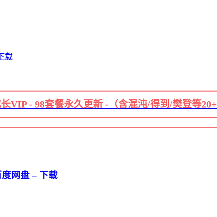
下载
长VIP - 98套餐永久更新 -（含混沌/得到/樊登等20
度网盘 – 下载