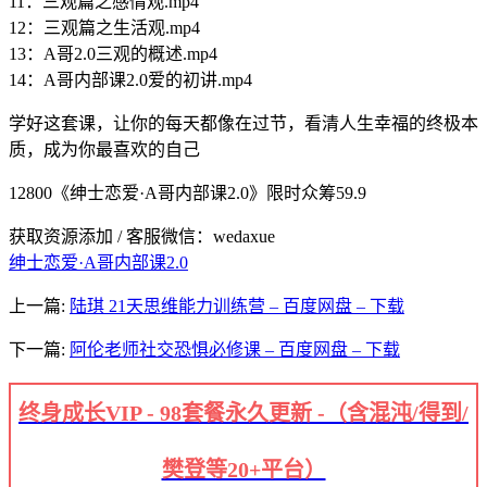
11：三观篇之感情观.mp4
12：三观篇之生活观.mp4
13：A哥2.0三观的概述.mp4
14：A哥内部课2.0爱的初讲.mp4
学好这套课，让你的每天都像在过节，看清人生幸福的终极本
质，成为你最喜欢的自己
12800《绅士恋爱·A哥内部课2.0》限时众筹59.9
获取资源添加 / 客服微信：wedaxue
绅士恋爱·A哥内部课2.0
上一篇:
陆琪 21天思维能力训练营 – 百度网盘 – 下载
下一篇:
阿伦老师社交恐惧必修课 – 百度网盘 – 下载
终身成长VIP - 98套餐永久更新 -（含混沌/得到/
樊登等20+平台）