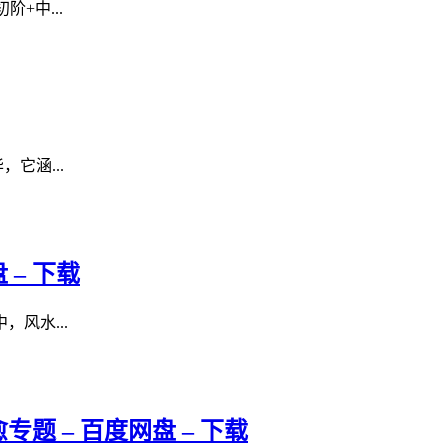
阶+中...
它涵...
 – 下载
，风水...
 – 百度网盘 – 下载