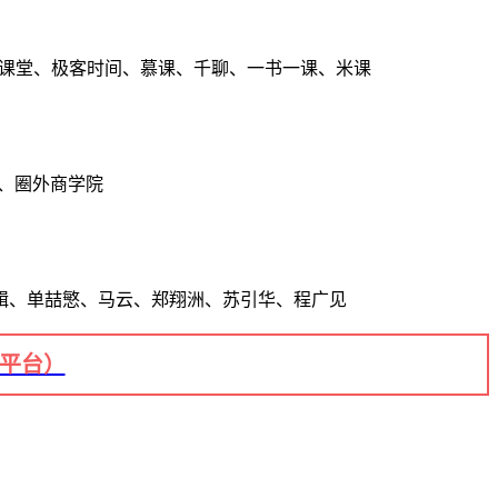
点课堂、极客时间、慕课、千聊、一书一课、米课
、圈外商学院
辑、单喆慜、马云、郑翔洲、苏引华、程广见
+平台）