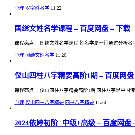
心理
汉字姓名学
11.22
国继文姓名学课程 – 百度网盘 – 下载
课程亮点： 国继文姓名学课程 姓名学是一门通过分析名字来
心理
国继文姓名学
11.20
仪山四柱八字精要高阶1期 – 百度网盘 
课程亮点： 仪山四柱八字精要高阶1期 四柱八字是中国传统
心理
仪山四柱八字精要
四柱八字精要
11.20
2024依婷初阶+中级+高级 – 百度网盘 