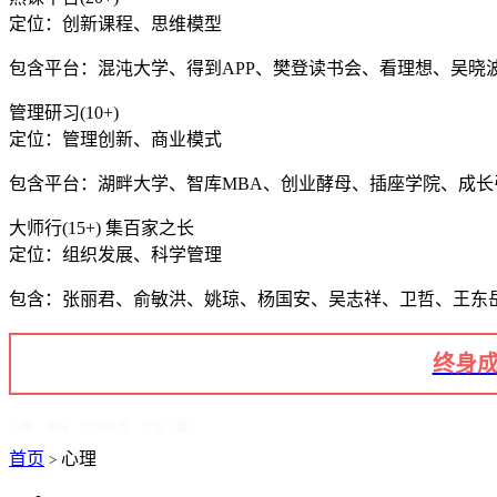
定位：创新课程、思维模型
包含平台：混沌大学、得到APP、樊登读书会、看理想、吴晓
管理研习(10+)
定位：管理创新、商业模式
包含平台：湖畔大学、智库MBA、创业酵母、插座学院、成
大师行(15+) 集百家之长
定位：组织发展、科学管理
包含：张丽君、俞敏洪、姚琼、杨国安、吴志祥、卫哲、王东
终身成
心理 - 课程 - 百度网盘 - 打包下载
首页
心理
>