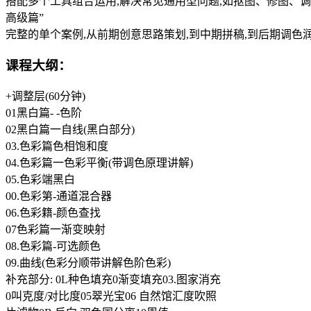
搭配多个工具组合运用,解决常见通用型问题,如抠图、修图、
高级篇”
完整的单个案例,从前期创意思路策划,到中期拼稿,到后期调色润
课程大纲：
+调整层(60分钟)
01黑白篇- -色阶
02黑白篇一自线(黑白部分)
03.色彩篇色相饱和度
04.色彩篇一色彩平衡(带调色原理讲解)
05.色彩端黑白
00.色彩第-通道混合器
06.色彩籍-颜色查找
07色彩篇一渐变映射
08.色彩篇-可选颜色
09.曲线(色彩分顺带讲解色阶色彩)
补充部分: 0L种色填充0渐变填充03.图家消充
0叫克度/对比度05翠光宝06 自然馆汇度吹照