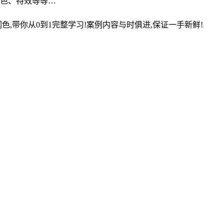
调色、特效等等…
色,带你从0到1完整学习!案例内容与时俱进,保证一手新鲜!