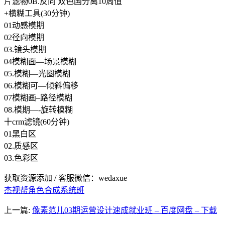
片滤物0B.反向 双色国分离10周值
+横糊工具(30分钟)
01动感模期
02径向模期
03.镜头模期
04模糊面—场景模糊
05.模糊—光圈模糊
06.模糊可—倾斜偏移
07模糊画–路径模糊
08.模期—-旋转模糊
十crm滤镜(60分钟)
01黑白区
02.质感区
03.色彩区
获取资源添加 / 客服微信：wedaxue
杰视帮角色合成系统班
上一篇:
像素范儿03期运营设计速成就业班 – 百度网盘 – 下载