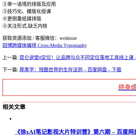
②单一语境的排版及应用
③技巧化、模版化授课
④更侧重纸媒排版
⑤关注形式,缺乏内核
获取资源添加 / 客服微信：wedaxue
田博
跨媒体编排 Cross-Media Typography
上一篇:
昆仑讲堂#定位！让品牌与众不同定位落地工具线上课 – 
下一篇:
厚黑学：残酷世界的生存法则 – 百度网盘 – 下载
终身成
相关文章
《徐xAI笔记影视大片特训营》第六期 – 百度网盘