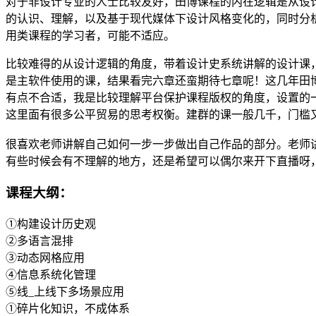
对于非设计专业的人士比较友好，田博课程的内在逻辑是从设
的认识、理解，以及基于现代媒体下设计风格变化的，同时分
用类课程的学习者，可能不适应。
比较难得的从设计逻辑的角度，带着设计史系统讲解的设计课
是主软件使用的课，结果看完六章还蛮期待七章呢！这几年田
有点不合适，我是比较理解平台保护课程版权的角度，设置的
这里面有很多公平贸易的思考权衡。建群的课一般几千，门槛又
很喜欢老师讲解自己如何一步一步做出自己作品的部分。老师
有些时候会有不理解的地方，还是希望可以偶尔来开下直播呀
课程大纲：
①构建设计历史观
②多语言混排
③动态网格应用
④信息系统化管理
⑤线_上线下多场景应用
①碎片化知识，不成体系