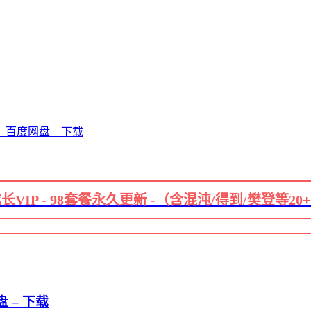
百度网盘 – 下载
长VIP - 98套餐永久更新 -（含混沌/得到/樊登等20
 – 下载