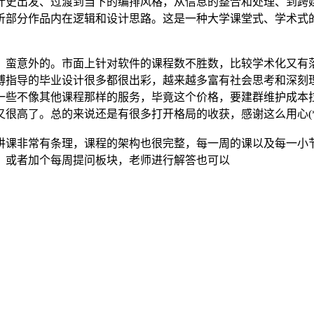
计史出发、过渡到当下的编排风格，从信息的整合和处理、到跨
析部分作品内在逻辑和设计思路。这是一种大学课堂式、学术式
，蛮意外的。市面上针对软件的课程数不胜数，比较学术化又有
博指导的毕业设计很多都很出彩，越来越多富有社会思考和深刻理
一些不像其他课程那样的服务，毕竟这个价格，要建群维护成本
很高了。总的来说还是有很多打开格局的收获，感谢这么用心(*
讲课非常有条理，课程的架构也很完整，每一周的课以及每一小
，或者加个每周提问板块，老师进行解答也可以