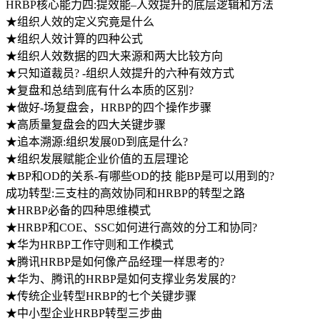
HRBP核心能力四:提效能–人效提升的底层逻辑和方法
★组织人效的定义究竟是什么
★组织人效计算的四种公式
★组织人效数据的四大来源和两大比较方向
★只知道裁员? -组织人效提升的六种有效方式
★复盘和总结到底有什么本质的区别?
★做好-场复盘会，HRBP的四个操作步骤
★高质量复盘会的四大关键步骤
★追本溯源:组织发展0D到底是什么?
★组织发展赋能企业价值的五层理论
★BP和OD的关系-有哪些OD的技 能BP是可以用到的?
成功转型:三支柱的高效协同和HRBP的转型之路
★HRBP必备的四种思维模式
★HRBP和COE、SSC如何进行高效的分工和协同?
★华为HRBP工作守则和工作模式
★腾讯HRBP是如何像产品经理一样思考的?
★华为、腾讯的HRBP是如何支撑业务发展的?
★传统企业转型HRBP的七个关键步骤
★中小型企业HRBP转型三步曲