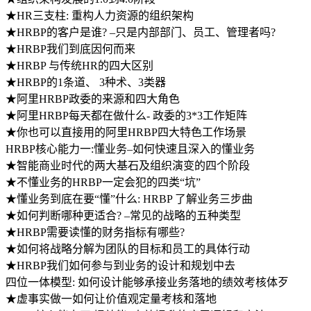
★HR三支柱: 重构人力资源的组织架构
★HRBP的客户是谁? –只是内部部门、员工、管理者吗?
★HRBP我们到底因何而来
★HRBP 与传统HR的四大区别
★HRBP的1条道、 3种术、3类器
★阿里HRBP政委的来源和四大角色
★阿里HRBP每天都在做什么- 政委的3*3工作矩阵
★你也可以直接用的阿里HRBP四大特色工作场景
HRBP核心能力一:懂业务–如何快速且深入的懂业务
★智能商业时代的两大基石及组织演变的四个阶段
★不懂业务的HRBP一定会犯的四类“坑”
★懂业务到底在要“懂”什么: HRBP 了解业务三步曲
★如何判断哪种更适合? –常见的战略的五种类型
★HRBP需要读懂的财务指标有哪些?
★如何将战略分解为团队的目标和员工的具体行动
★HRBP我们如何参与到业务的设计和规划中去
四位一体模型: 如何设计能够承接业务落地的绩效考核体歹
★虚事实做一如何让价值观定量考核和落地