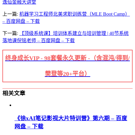
逸仙金融大讲堂
上一篇:
机器学‮工习‬程师北美求‮训职‬练营（MLE Boot Camp）
– 百度网盘 – 下载
下一篇:
【顶级系统课】培训体系建立与培训管理 | 40节系统
落地课倪铭老师 – 百度网盘 – 下载
终身成长VIP - 98套餐永久更新 -（含混沌/得到/
樊登等20+平台）
相关文章
《徐xAI笔记影视大片特训营》第六期 – 百度
网盘 – 下载