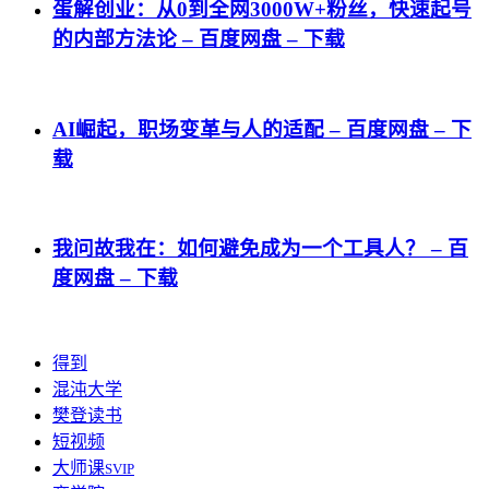
蛋解创业：从0到全网3000W+粉丝，快速起号
的内部方法论 – 百度网盘 – 下载
AI崛起，职场变革与人的适配 – 百度网盘 – 下
载
我问故我在：如何避免成为一个工具人？ – 百
度网盘 – 下载
得到
混沌大学
樊登读书
短视频
大师课
SVIP