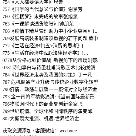
754《人人都要读大学》尺素
757《国学的当代意义与价值》谢景芳
760《红楼梦》末完成的故事张旭泉
763《一课解读通货膨胀》|钟朋荣
766《疫情下精益管理助力中小企业突围》1..
769发展高端装备制造须重视的若干问题|董申
772《生活在经济中(五):消费的思考》[…
775《生活在经济中(四):法律经济学》!…
0778从价格战到价值战–新视角下的市场洞察.
0781诗仙李白与诗圣杜甫诗歌艺术比较|龙清
784《世界经济走势及我国的对策》丁一凡
787 危机倒通产业升级与传统企业数字化转型
790疫情、动荡与展望一一疫情对全球经济金
793 金一南将军精彩演讲:《当前国际最新形..
796物联网时代下的商业夏创新金家飞
799世纪疫情、全球化和国际秩序的演变邱.
802大撕裂大推演、机遇-世界经济金..
获取资源添加 / 客服微信：wedaxue