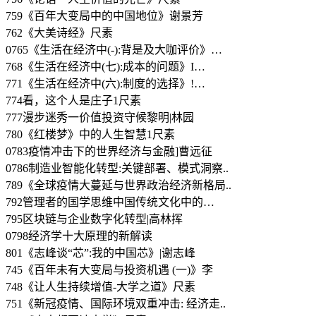
759《百年大变局中的中国地位》谢景芳
762《大美诗经》尺素
0765《生活在经济中(-):背是及大咖评价》…
768《生活在经济中(七):成本的问题》I…
771《生活在经济中(六):制度的选择》!…
774看，这个人是庄子1尺素
777漫步迷秀一价值投资守候黎明|林园
780《红楼梦》中的人生智慧1尺素
0783疫情冲击下的世界经济与金融]曹远征
0786制造业智能化转型:关键部署、模式洞察..
789《全球疫情大蔓延与世界政治经济新格局..
792管理者的国学思维中国传统文化中的…
795区块链与企业数字化转型|高林挥
0798经济学十大原理的新解读
801《志峰谈“芯”:我的中国芯》|谢志峰
745《百年未有大变局与投资机遇 (一)》李
748《让人生持续增值-大学之道》尺素
751《新冠疫情、国际环境双重冲击: 经济走..