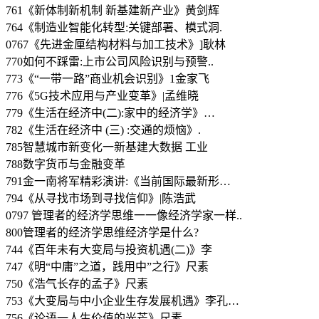
761《新体制新机制 新基建新产业》黄剑辉
764《制造业智能化转型:关键部署、模式洞.
0767《先进金厘结构材料与加工技术》]耿林
770如何不踩雷:上市公司风险识别与预警..
773《“一带一路”商业机会识别》1金家飞
776《5G技术应用与产业变革》|孟维晓
779《生活在经济中(二):家中的经济学》…
782《生活在经济中 (三) :交通的烦恼》.
785智慧城市新变化一新基建大数据 工业
788数字货币与金融变革
791金一南将军精彩演讲:《当前国际最新形…
794《从寻找市场到寻找信仰》|陈浩武
0797 管理者的经济学思维一一像经济学家一样..
800管理者的经济学思维经济学是什么?
744《百年未有大变局与投资机遇(二)》李
747《明“中庸”之道，践用中”之行》尺素
750《浩气长存的孟子》尺素
753《大变局与中小企业生存发展机遇》李孔…
756《论语一人生价值的光芒》尺素