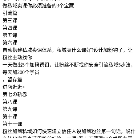
做私域卖课你必须准备的3个宝藏
引流篇
第三课
第四课
第五课
第六课
自动搭建私域卖课体系，私域卖什么课好?设计加粉钩子，让
粉丝主动找你
一天做出5个加粉诱饵，让粉丝不断找你安全引流私域5步法，
每天加200个学员
，留存篇
进店逛逛>
第七の轨赤
第八课
第九课
第十课
第十一课
粉丝加到私域如何快速建立信任人设加到粉丝第一句话，说什