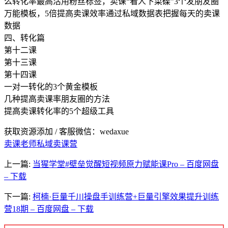
么转化率最高活用粉丝标签，卖课“看人下菜碟”3个发朋友圈
万能模板，5倍提高卖课效率通过私域数据表把握每天的卖课
数据
四、转化篇
第十二课
第十三课
第十四课
一对一转化的3个黄金模板
几种提高卖课率朋友圈的方法
提高卖课转化率的5个超级工具
获取资源添加 / 客服微信：wedaxue
卖课老师私域卖课营
上一篇:
当猩学堂#壁垒觉醒短视频原力赋能课Pro – 百度网盘
– 下载
下一篇:
柯楠·巨量千川操盘手训练营+巨量引擎效果提升训练
营18期 – 百度网盘 – 下载