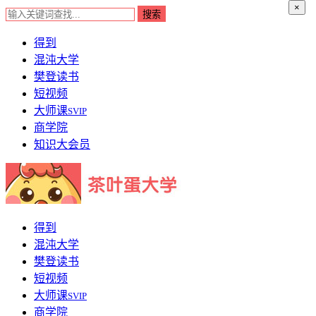
×
得到
混沌大学
樊登读书
短视频
大师课
SVIP
商学院
知识大会员
得到
混沌大学
樊登读书
短视频
大师课
SVIP
商学院