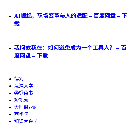
AI崛起，职场变革与人的适配 – 百度网盘 – 下
载
我问故我在：如何避免成为一个工具人？ – 百
度网盘 – 下载
得到
混沌大学
樊登读书
短视频
大师课
SVIP
商学院
知识大会员