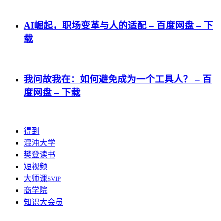
AI崛起，职场变革与人的适配 – 百度网盘 – 下
载
我问故我在：如何避免成为一个工具人？ – 百
度网盘 – 下载
得到
混沌大学
樊登读书
短视频
大师课
SVIP
商学院
知识大会员